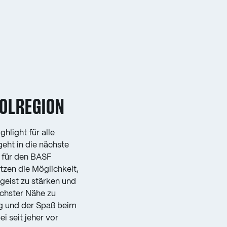
OLREGION
light für alle
geht in die nächste
g für den BASF
zen die Möglichkeit,
eist zu stärken und
ächster Nähe zu
g und der Spaß beim
i seit jeher vor