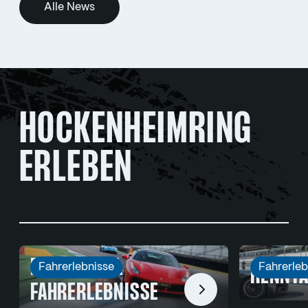
Alle News
HOCKENHEIMRING
ERLEBEN
RACE’N’ROLL
Fahrerlebnisse
Fahrerleb
RENNTA
FAHRERLEBNISSE