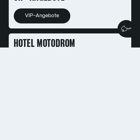
VIP-Angebote
Wi
HOTEL MOTODROM
Mehr Infos
DAS RENNEN UM DIE