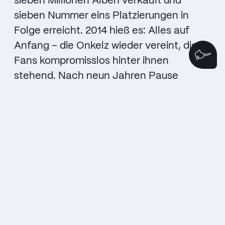
sieben Millionen Alben verkauft und
sieben Nummer eins Platzierungen in
Folge erreicht. 2014 hieß es: Alles auf
Anfang – die Onkelz wieder vereint, die
Wi
Fans kompromisslos hinter ihnen
stehend. Nach neun Jahren Pause
spielten sie am 20. und 21. Juni ihre ersten
gemeinsamen Konzerte auf dem
Hockenheimring Baden-Württemberg.
Knapp 100.000 Fans pro Konzert folgten
ihnen an den Ring.