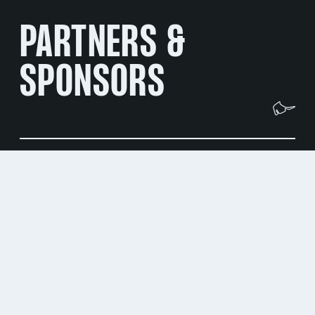
PARTNERS &
SPONSORS
Wi
Alle Partner