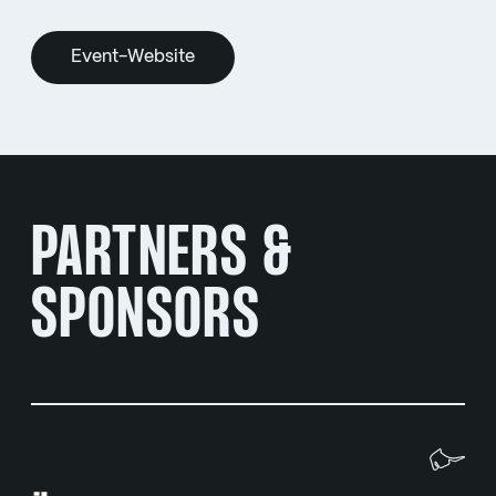
Event-Website
PARTNERS &
SPONSORS
Wi