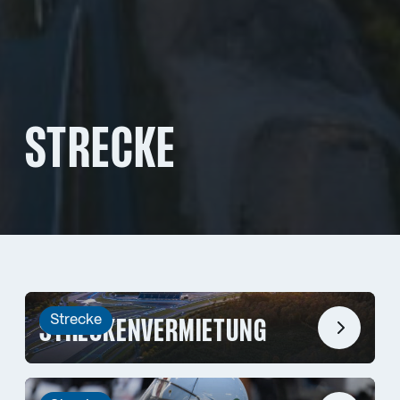
STRECKE
Strecke
STRECKENVERMIETUNG