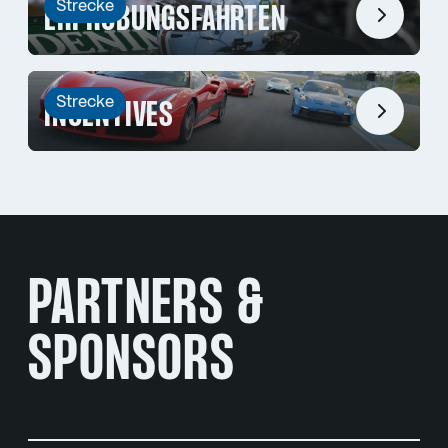
Strecke
ERPROBUNGSFAHRTEN
Strecke
INCENTIVES
PARTNERS &
SPONSORS