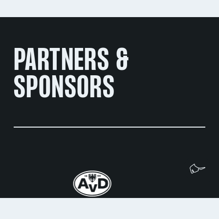
PARTNERS &
SPONSORS
Wi