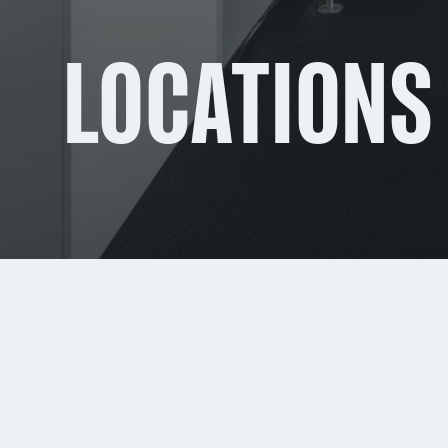
LOCATIONS