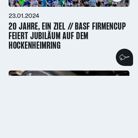
23.01.2024
20 JAHRE, EIN ZIEL // BASF FIRMENCUP
FEIERT JUBILÄUM AUF DEM
HOCKENHEIMRING
Wi
16.01.2024
EINGESCHRÄNKTE ERREICHBARKEIT
AUFGRUND VON SYSTEMUMSTELLUNG