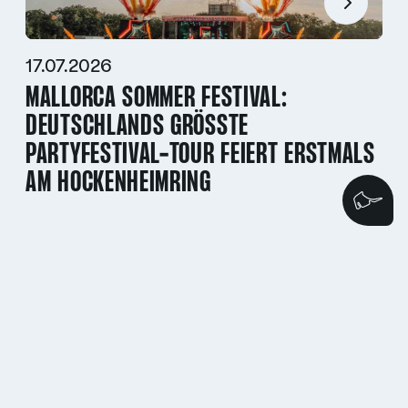
17.07.2026
MALLORCA SOMMER FESTIVAL:
DEUTSCHLANDS GRÖSSTE P
ARTYFESTIVAL-TOUR FEIERT ERSTMALS A
M HOCKENHEIMRING
Wi
06.07.2026
HOCKENHEIMRING PRÄSENTIERT