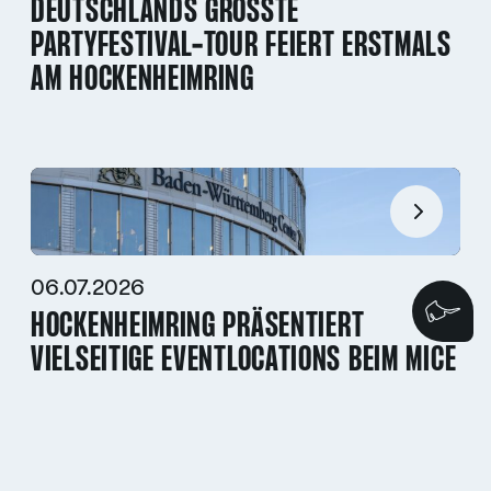
DEUTSCHLANDS GRÖSSTE P
ARTYFESTIVAL-TOUR FEIERT ERSTMALS A
M HOCKENHEIMRING
06.07.2026
Wi
HOCKENHEIMRING PRÄSENTIERT
VIELSEITIGE EVENTLOCATIONS BEIM MICE
BRANCHENTREFF AM STARNBERGER SEE