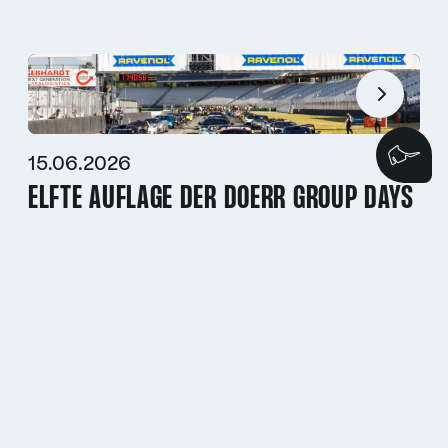
Wi
15.06.2026
ELFTE AUFLAGE DER DOERR GROUP DAYS
AUF DEM HOCKENHEIMRING
Zur Übersicht