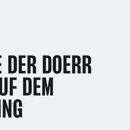
E DER DOERR
UF DEM
ING