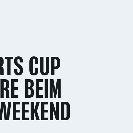
RTS CUP
ERE BEIM
 WEEKEND