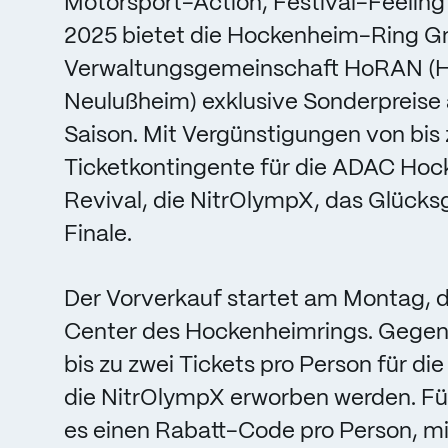
Motorsport-Action, Festival-Feeling
2025 bietet die Hockenheim-Ring G
Verwaltungsgemeinschaft HoRAN (Ho
Neulußheim) exklusive Sonderpreise 
Saison. Mit Vergünstigungen von bis z
Ticketkontingente für die ADAC Hock
Revival, die NitrOlympX, das Glücks
Finale.
Der Vorverkauf startet am Montag, 
Center des Hockenheimrings. Gegen
bis zu zwei Tickets pro Person für 
die NitrOlympX erworben werden. Für
es einen Rabatt-Code pro Person, mi