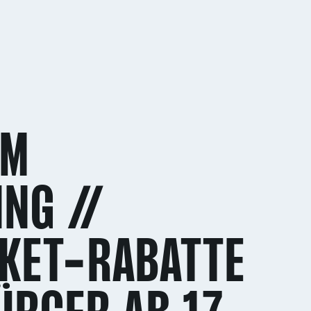
AM
NG //
CKET-RABATTE