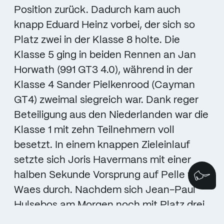
Position zurück. Dadurch kam auch
knapp Eduard Heinz vorbei, der sich so
Platz zwei in der Klasse 8 holte. Die
Klasse 5 ging in beiden Rennen an Jan
Horwath (991 GT3 4.0), während in der
Klasse 4 Sander Pielkenrood (Cayman
GT4) zweimal siegreich war. Dank reger
Beteiligung aus den Niederlanden war die
Klasse 1 mit zehn Teilnehmern voll
besetzt. In einem knappen Zieleinlauf
setzte sich Joris Havermans mit einer
halben Sekunde Vorsprung auf Pelle van
Wi
Waes durch. Nachdem sich Jean-Paul
Hulsebos am Morgen noch mit Platz drei
zufriedengeben musste, feierte der