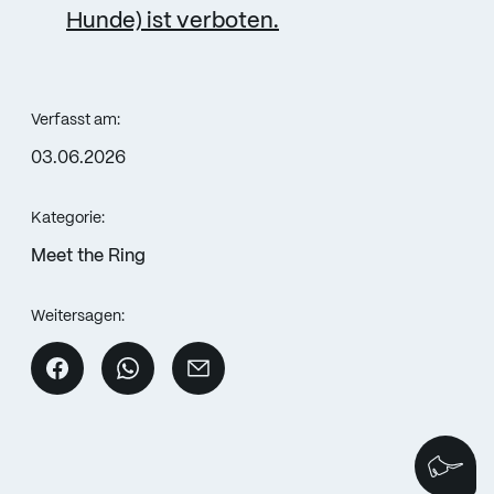
Hunde) ist verboten.
Verfasst am:
03.06.2026
Kategorie:
Meet the Ring
Weitersagen:
Wi