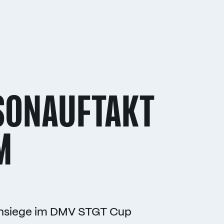
SONAUFTAKT
M
ensiege im DMV STGT Cup