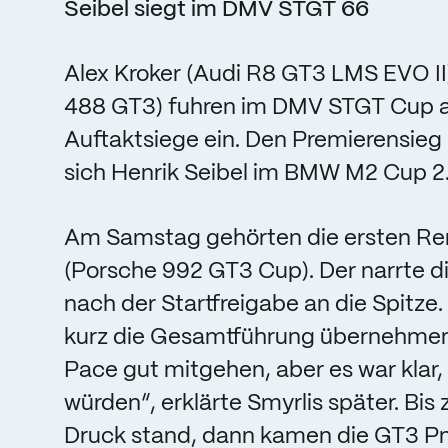
Seibel siegt im DMV STGT 66
Alex Kroker (Audi R8 GT3 LMS EVO II)
488 GT3) fuhren im DMV STGT Cup 
Auftaktsiege ein. Den Premierensieg
sich Henrik Seibel im BMW M2 Cup 2.
Am Samstag gehörten die ersten Ren
(Porsche 992 GT3 Cup). Der narrte d
nach der Startfreigabe an die Spitze
kurz die Gesamtführung übernehmen.
Pace gut mitgehen, aber es war kla
würden“, erklärte Smyrlis später. Bis
Druck stand, dann kamen die GT3 P