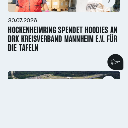
30.07.2026
HOCKENHEIMRING SPENDET HOODIES AN
DRK KREISVERBAND MANNHEIM E.V. FÜR
DIE TAFELN
Wi
29.07.2026
HOCKENHEIMRING ERHÄLT ERNEUT
HÖCHSTE FIA-AUSZEICHNUNG FÜR