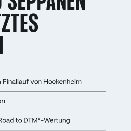
D SEPPÄNEN
TZTES
N
 Finallauf von Hockenheim
en
 „Road to DTM“-Wertung