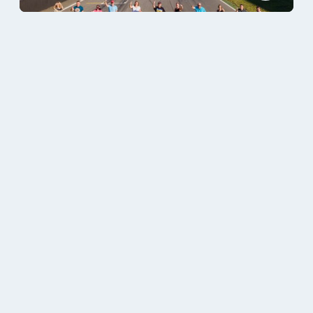
21.07.2026
NEU UND ZEITLICH LIMITIERT: GEFÜHRTE
SPRINT TOUREN DURCHS MOTODROM
VOM 24. BIS 30. AUGUST 2026
17.07.2026
MALLORCA SOMMER FESTIVAL:
DEUTSCHLANDS GRÖSSTE P
ARTYFESTIVAL-TOUR FEIERT ERSTMALS A