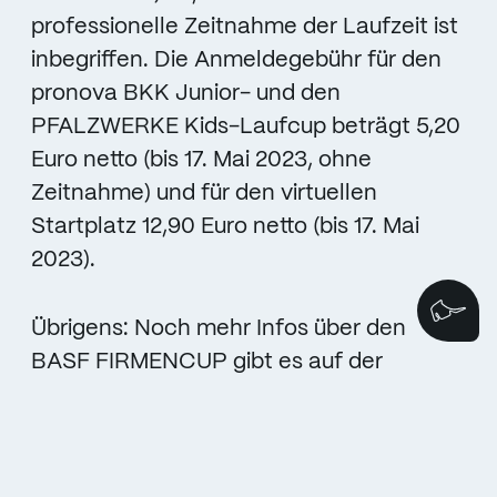
professionelle Zeitnahme der Laufzeit ist
inbegriffen. Die Anmeldegebühr für den
pronova BKK Junior- und den
PFALZWERKE Kids-Laufcup beträgt 5,20
Euro netto (bis 17. Mai 2023, ohne
Zeitnahme) und für den virtuellen
Startplatz 12,90 Euro netto (bis 17. Mai
2023).
Wi
Übrigens: Noch mehr Infos über den
BASF FIRMENCUP gibt es auf der
Website, über den Newsletter, bei
Facebook unter
www.facebook.de/firmencup und auf
Instagram auf