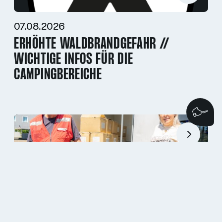
07.08.2026
ERHÖHTE WALDBRANDGEFAHR //
WICHTIGE INFOS FÜR DIE
CAMPINGBEREICHE
Wi
30.07.2026
HOCKENHEIMRING SPENDET HOODIES AN
DRK KREISVERBAND MANNHEIM E.V. FÜR
DIE TAFELN