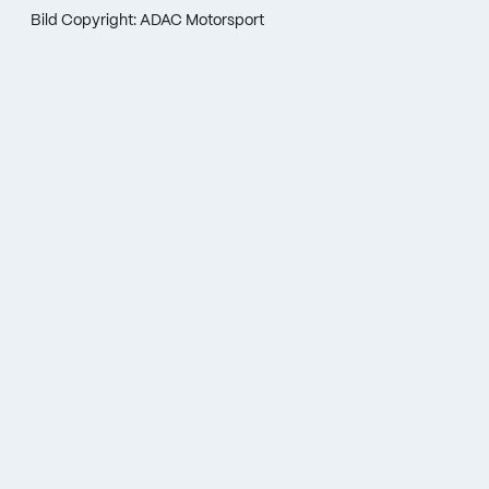
Bild Copyright: ADAC Motorsport
Verfasst am:
16.10.2024
Kategorie:
DTM
Weitersagen: