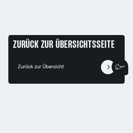
ZURÜCK ZUR ÜBERSICHTSSEITE
Wi
Zurück zur Übersicht
ZUM NÄCHSTEN THEMENBEREICH
Zum nächsten Themenbereich